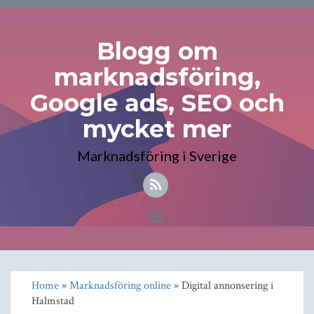
Blogg om
marknadsföring,
Google ads, SEO och
mycket mer
Marknadsföring i Sverige
Toggle
navigation
Home
»
Marknadsföring online
» Digital annonsering i
Halmstad