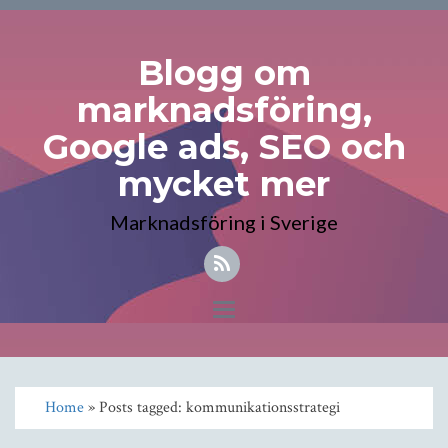
Blogg om
marknadsföring,
Google ads, SEO och
mycket mer
Marknadsföring i Sverige
Toggle
navigation
Home
» Posts tagged: kommunikationsstrategi