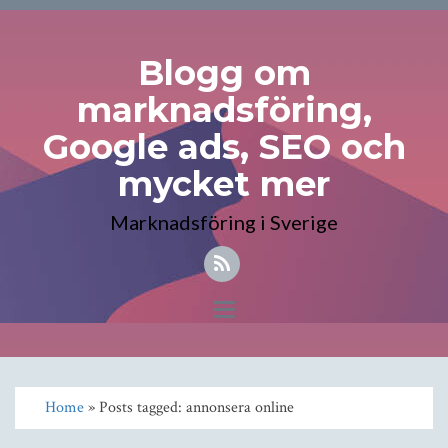
Blogg om
marknadsföring,
Google ads, SEO och
mycket mer
Marknadsföring i Sverige
Toggle
navigation
Home
» Posts tagged: annonsera online